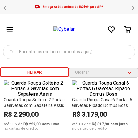
Entega Grátis acima de R$499 para SP*
FILTRAR
Guarda Roupa Solteiro 2 Portas
Guarda Roupa Casal 6 Portas 6
3 Gavetas com Sapateira Assis
Gavetas Ripado Domus Boss
R$
2
.
290
,
00
R$
3
.
179
,
00
até
10
x
de
R$ 229,00
sem juros
até
10
x
de
R$ 317,90
sem juros