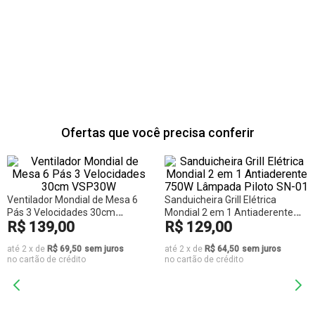
Ofertas que você precisa conferir
Ventilador Mondial de Mesa 6
Sanduicheira Grill Elétrica
Pás 3 Velocidades 30cm
Mondial 2 em 1 Antiaderente
R$
139
,
00
R$
129
,
00
VSP30W
750W Lâmpada Piloto SN-01
até
2
x
de
R$ 69,50
sem juros
até
2
x
de
R$ 64,50
sem juros