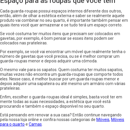
Espaço para as roupas que você tem
Cada guarda-roupas possui espaços internos diferente dos outros,
então, além de olhar a estética externa e saber se realmente aquele
produto vai combinar no seu quarto, é importante também pensar em
quais itens você quer armazenar e se tudo terá um espaço correto.
Se você costuma ter muitos itens que precisam ser colocados em
gavetas, por exemplo, é bom pensar se esses itens podem ser
colocados nas prateleiras.
Por exemplo, se você vai encontrar um móvel que realmente tenha o
número de gavetas que você precisa, ou se é melhor comprar um
guarda-roupas menor e depois adquirir uma cômoda.
O mesmo vale para os sapatos. Quem costuma ter muitos sapatos,
muitas vezes não encontra um guarda-roupas que comporte todos
eles. Nesse caso, é melhor buscar por um guarda roupas menor e
depois adquirir uma sapateira ou até mesmo um armário com várias
prateleiras.
Enfim, escolher o guarda-roupas ideal é simples, basta você ter em
mente todas as suas necessidades, a estética que você está
procurando e também o espaço disponível no seu quarto.
Está pensando em renovar a sua casa? Então continue navegando
pela nossa loja online e confira nossas categorias de
Móveis
,
Móveis
para o quarto
e
Camas
.