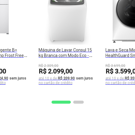
ligente B=
Máquina de Lavar Consul 15
Lava e Seca Mi
p Frost Free
kg Branca com Modo Eco -
HealthGuard S
ros Cor Branca -
CWN15AB
Branca - MF2
R$
2
.
309
,
00
R$
3
.
699
,
00
02
00
R$
2
.
099
,
00
R$
3
.
599
,
24,90
sem juros
até
10
x
de
R$ 209,90
sem juros
até
10
x
de
R$ 35