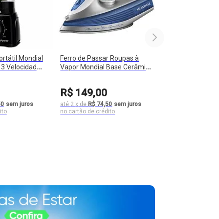
ortátil Mondial
Ferro de Passar Roupas à
s 3 Velocidades
Vapor Mondial Base Cerâmica
W Power
220ml Autolimpante 1200W
FVN-01
R$
149
,
00
50
sem juros
até
2
x
de
R$ 74,50
sem juros