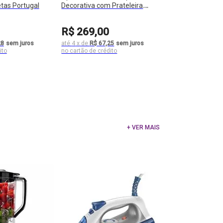
tas Portugal
Decorativa com Prateleira
Creta
R$
269
,
00
28
sem juros
até
4
x
de
R$ 67,25
sem juros
+ VER MAIS