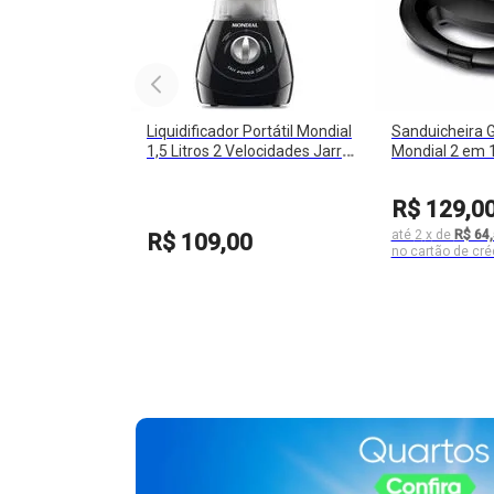
Liquidificador Portátil Mondial
Sanduicheira Gr
1,5 Litros 2 Velocidades Jarra
Mondial 2 em 
Acrílica 550W Easy Power
750W Lâmpada
R$
129
,
0
até
2
x
de
R$ 64
R$
109
,
00