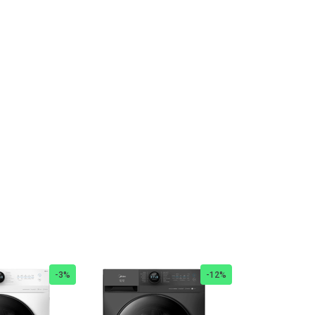
-
3%
-
12%