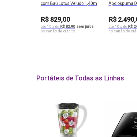
com Baú Lotus Veludo 1,40m
Apolospuma D
Ensacadas Ibi
193x32x203c
R$
829
,
00
R$
2
.
490
,
até
10
x
de
R$ 82,90
sem juros
até
10
x
de
R$ 2
Portáteis de Todas as Linhas