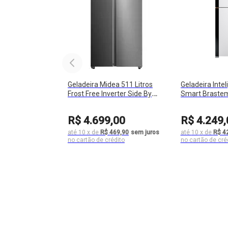
Geladeira Midea 511 Litros
Geladeira Inte
Frost Free Inverter Side By
Smart Brastem
Side MD-RS710FGD461
Duplex 512 Lit
BRM62AB
R$
4
.
699
,
00
R$
4
.
249
,
até
10
x
de
R$ 469,90
sem juros
até
10
x
de
R$ 4