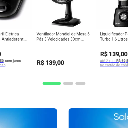
ill Elétrica
Ventilador Mondial de Mesa 6
Liquidificador P
1 Antiaderente
Pás 3 Velocidades 30cm
Turbo 1,6 Litro
 Piloto SN-01
Super Power
com Filtro 500
0
R$
139
,
00
,50
sem juros
até
2
x
de
R$ 69,
R$
139
,
00