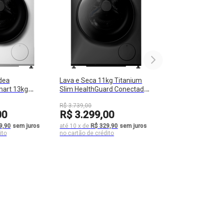
dea
Lava e Seca 11kg Titanium
mart 13kg
Slim HealthGuard Conectada
00D130WB/WK-
Midea - MF201D110WB/GK-02
R$
3
.
739
,
00
00
R$
3
.
299
,
00
9,90
sem juros
até
10
x
de
R$ 329,90
sem juros