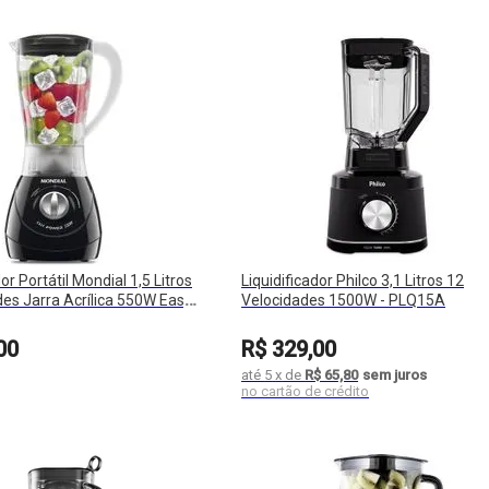
dor Portátil Mondial 1,5 Litros
Liquidificador Philco 3,1 Litros 12
des Jarra Acrílica 550W Easy
Velocidades 1500W - PLQ15A
00
R$
329
,
00
até
5
x
de
R$ 65,80
sem juros