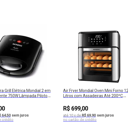
a Grill Elétrica Mondial 2 em
Air Fryer Mondial Oven Mini Forno 1
ente 750W Lâmpada Piloto
Litros com Assadeiras Até 200ºC
2000W AFO-12
00
R$
699
,
00
$ 64,50
sem juros
até
10
x
de
R$ 69,90
sem juros