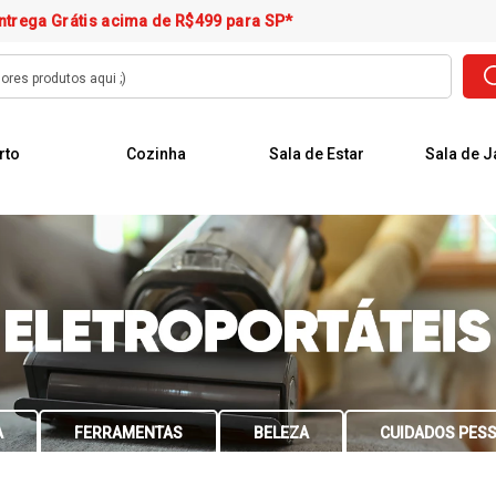
ntrega Grátis acima de R$499 para SP*
rto
Cozinha
Sala de Estar
Sala de J
A
FERRAMENTAS
BELEZA
CUIDADOS PES