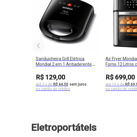
Sanduicheira Grill Elétrica
Air Fryer Mondia
Mondial 2 em 1 Antiaderente
Forno 12 Litros
750W Lâmpada Piloto SN-01
Até 200ºC 200
R$
129
,
00
R$
699
,
00
até
2
x
de
R$ 64,50
sem juros
até
10
x
de
R$ 69,
Eletroportáteis