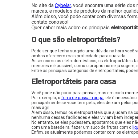
No site da
Cybelar
, você encontra uma série dos 
marcas, e modelos de produtos da melhor qualid
Além disso, você pode contar com diversas forma
contato conosco!
Quer saber mais sobre os principais
eletroportá
O que são eletroportáteis?
Pode ser que tenha surgido uma dúvida na hora você v
ambos oferecem mais praticidade para sua vida.
Assim como os eletrodomésticos, os eletroportáteis t
menores e é possível, como o próprio nome já sugere, 
Entre as principais categorias de eletroportáteis, pod
Eletroportáteis para casa
Você pode não parar para pensar, mas em cada momento
Por exemplo, o
ferro de passar roupa
, ele é necessári
principalmente se você tem pets, eles deixam pelos p
mais ágil.
Além disso, temos os eletroportáteis que ajudam na 
nenhuma dessas facilidades e eles viviam bem indep
No entanto, se eles pudessem, apostamos que eles não
com uma batedeira; fazer um suco de frutas com o
liq
Enfim, se atualmente podemos contar com os eletroport