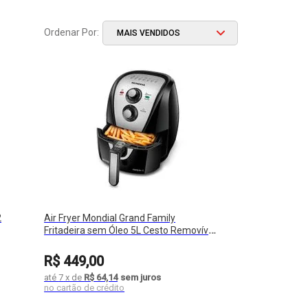
MAIS VENDIDOS
2
Air Fryer Mondial Grand Family
Fritadeira sem Óleo 5L Cesto Removível
200ºC 1900W
R$
449
,
00
até
7
x
de
R$ 64,14
sem juros