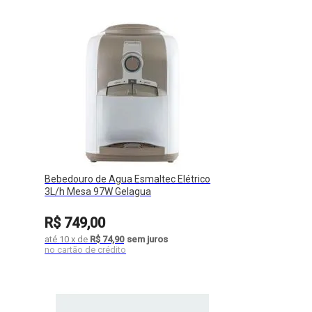
Bebedouro de Agua Esmaltec Elétrico
3L/h Mesa 97W Gelagua
R$
749
,
00
até
10
x
de
R$ 74,90
sem juros