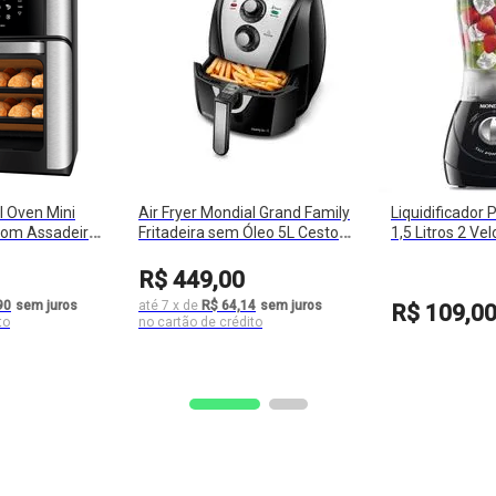
l Oven Mini
Air Fryer Mondial Grand Family
Liquidificador 
 com Assadeiras
Fritadeira sem Óleo 5L Cesto
1,5 Litros 2 Ve
0W AFO-12
Removível 200ºC 1900W
Acrílica 550W 
R$
449
,
00
90
sem juros
até
7
x
de
R$ 64,14
sem juros
R$
109
,
0