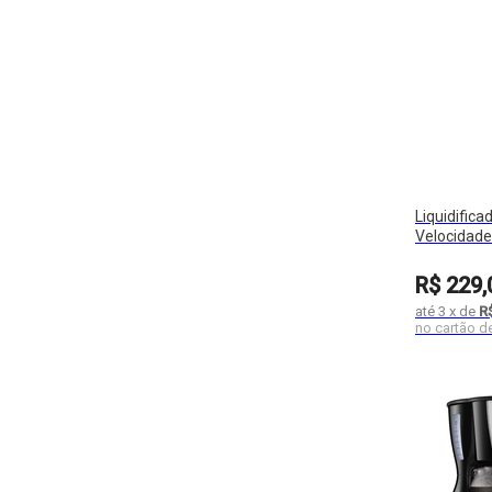
Liquidifica
Velocidade
Fortis Turb
R$
229
,
até
3
x
de
R