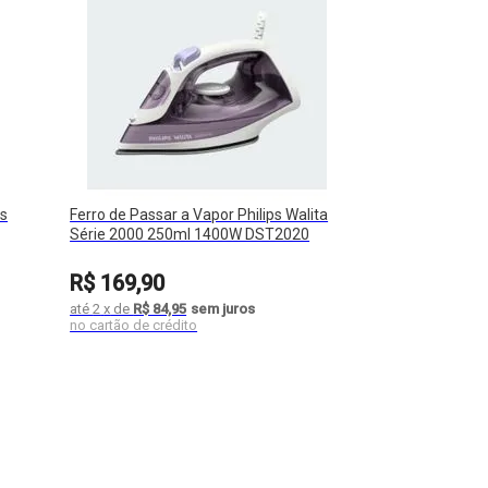
os
Ferro de Passar a Vapor Philips Walita
Série 2000 250ml 1400W DST2020
R$
169
,
90
até
2
x
de
R$ 84,95
sem juros