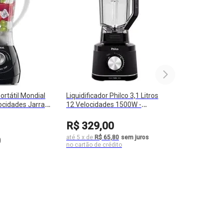
Portátil Mondial
Liquidificador Philco 3,1 Litros
locidades Jarra
12 Velocidades 1500W -
Easy Power
PLQ15A
R$
329
,
00
até
5
x
de
R$ 65,80
sem juros
0