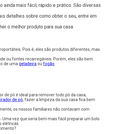
ainda mais fácil, rápido e prático. São diversas
ais detalhes sobre como obter o seu, entre em
lher o melhor produto para sua casa.
roportáteis. Pois é, eles são produtos diferentes, mas
ade ou fontes recarregáveis. Porém, eles são bem
rio de uma
geladeira
ou
fogão
.
r de pó é ideal para remover todo pó da casa,
irador de pó
, fazer a limpeza da sua casa fica bem
gamente, os nossos familiares não contavam com
. Uma vez que seria bem mais fácil preparar um bolo
 elétricas.
stimento?