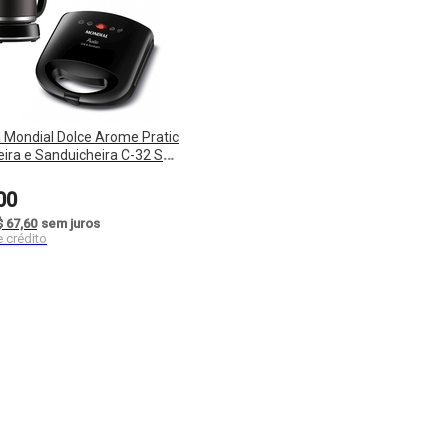
a Mondial Dolce Arome Pratic
ira e Sanduicheira C-32 SN-
00
$ 67,60
sem juros