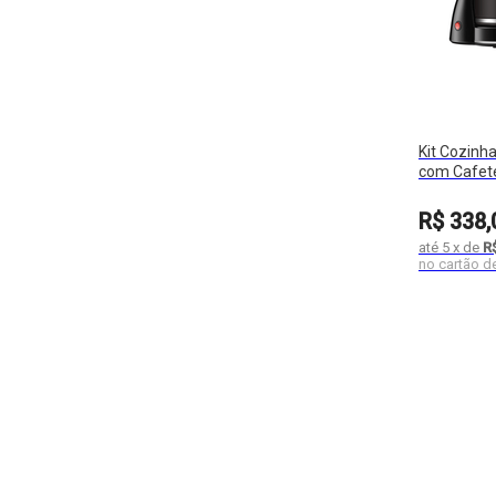
Kit Cozinh
com Cafete
01
R$
338
,
até
5
x
de
R