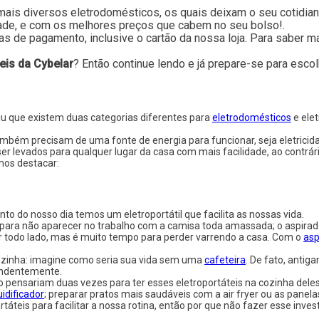
mais diversos eletrodomésticos, os quais deixam o seu cotidiano 
ade, e com os melhores preços que cabem no seu bolso!.
s de pagamento, inclusive o cartão da nossa loja. Para saber m
teis da Cybelar
? Então continue lendo e já prepare-se para esco
iu que existem duas categorias diferentes para
eletrodomésticos
e elet
ambém precisam de uma fonte de energia para funcionar, seja eletricid
ser levados para qualquer lugar da casa com mais facilidade, ao contrá
emos destacar:
 do nosso dia temos um eletroportátil que facilita as nossas vida.
o para não aparecer no trabalho com a camisa toda amassada; o aspirado
or todo lado, mas é muito tempo para perder varrendo a casa. Com o
asp
cozinha: imagine como seria sua vida sem uma
cafeteira
. De fato, anti
endentemente.
 pensariam duas vezes para ter esses eletroportáteis na cozinha deles
uidificador
; preparar pratos mais saudáveis com a air fryer ou as panelas
áteis para facilitar a nossa rotina, então por que não fazer esse inve