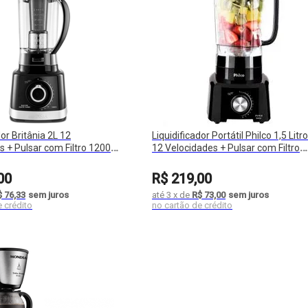
dor Britânia 2L 12
Liquidificador Portátil Philco 1,5 Litr
s + Pulsar com Filtro 1200W
12 Velocidades + Pulsar com Filtro
o
1200W PH900
00
R$
219
,
00
$ 76,33
sem juros
até
3
x
de
R$ 73,00
sem juros