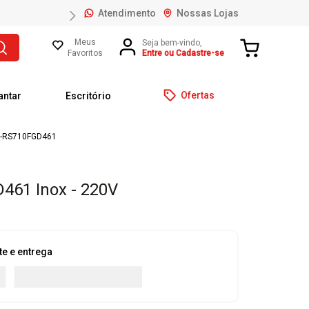
Atendimento
Nossas Lojas
Meus
Favoritos
Entre ou Cadastre-se
Ofertas
antar
Escritório
 MD-RS710FGD461
GD461
Inox - 220V
te e entrega