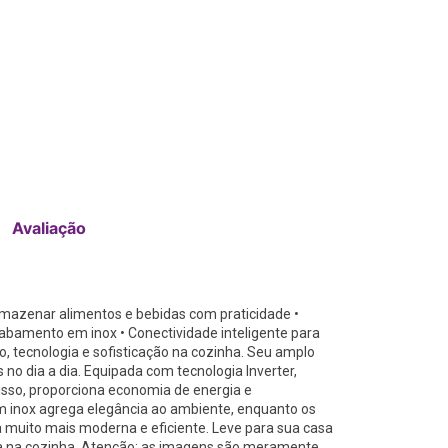
Avaliação
armazenar alimentos e bebidas com praticidade •
cabamento em inox • Conectividade inteligente para
, tecnologia e sofisticação na cozinha. Seu amplo
 no dia a dia. Equipada com tecnologia Inverter,
isso, proporciona economia de energia e
 inox agrega elegância ao ambiente, enquanto os
a muito mais moderna e eficiente. Leve para sua casa
ia na cozinha. Atenção: as imagens são meramente