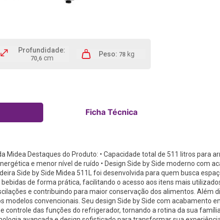
78
70,6
Ficha Técnica
ada Midea Destaques do Produto: • Capacidade total de 511 litros para 
 energética e menor nível de ruído • Design Side by Side moderno com a
deira Side by Side Midea 511L foi desenvolvida para quem busca espaço
bidas de forma prática, facilitando o acesso aos itens mais utilizados
cilações e contribuindo para maior conservação dos alimentos. Além d
s modelos convencionais. Seu design Side by Side com acabamento em
 controle das funções do refrigerador, tornando a rotina da sua famíli
ologia avançada e design sofisticado para transformar sua experiênc